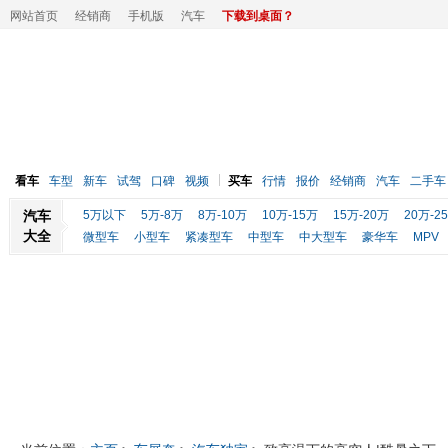
网站首页
经销商
手机版
汽车
下载到桌面？
看车
车型
新车
试驾
口碑
视频
买车
行情
报价
经销商
汽车
二手车
汽车
5万以下
5万-8万
8万-10万
10万-15万
15万-20万
20万-2
大全
微型车
小型车
紧凑型车
中型车
中大型车
豪华车
MPV